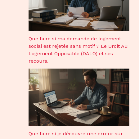
Que faire si ma demande de logement
social est rejetée sans motif ? Le Droit Au
Logement Opposable (DALO) et ses
recours.
Que faire si je découvre une erreur sur