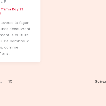
s ?
 Tramia Do
/
23
5
leverse la façon
eunes découvrent
ment la culture
ui. De nombreux
ts, comme
 ans,
…
10
Suiva