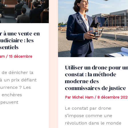
r à une vente en
udiciaire : les
sentiels
Ham
/
15 décembre
Utiliser un drone pour u
 de dénicher la
constat : la méthode
à un prix défiant
moderne des
commissaires de justice
urrence ? Les
x enchères
Par
Michel Ham
/
8 décembre 202
s peuvent
Le constat par drone
s’impose comme une
révolution dans le monde