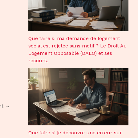
Que faire si ma demande de logement
social est rejetée sans motif ? Le Droit Au
Logement Opposable (DALO) et ses
recours.
nt
→
Que faire si je découvre une erreur sur