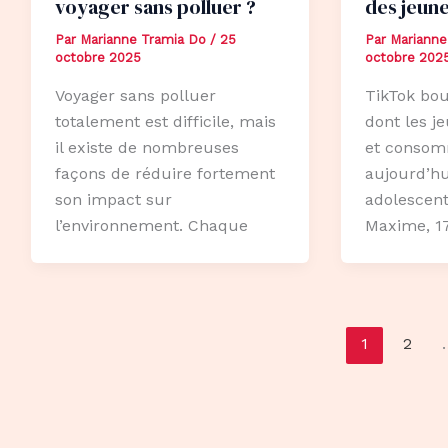
voyager sans polluer ?
des jeune
Par
Marianne Tramia Do
/
25
Par
Marianne
octobre 2025
octobre 202
Voyager sans polluer
TikTok bou
totalement est difficile, mais
dont les j
il existe de nombreuses
et consom
façons de réduire fortement
aujourd’h
son impact sur
adolescen
l’environnement. Chaque
Maxime, 17
1
2