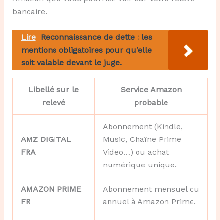
bancaire.
Lire
Reconnaissance de dette : les
mentions obligatoires pour qu'elle
soit valable devant le juge.
Libellé sur le
Service Amazon
relevé
probable
Abonnement (Kindle,
AMZ DIGITAL
Music, Chaîne Prime
FRA
Video…) ou achat
numérique unique.
AMAZON PRIME
Abonnement mensuel ou
FR
annuel à Amazon Prime.