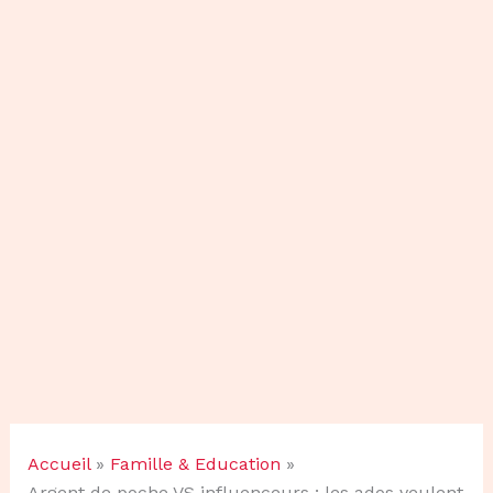
Accueil
Famille & Education
Argent de poche VS influenceurs : les ados veulent