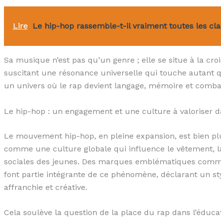
Lire
Le hip-hop rassemble-t-il vraiment toutes les cla
Sa musique n’est pas qu’un genre ; elle se situe à la croi
suscitant une résonance universelle qui touche autant qu’e
un univers où le rap devient langage, mémoire et comba
Le hip-hop : un engagement et une culture à valoriser d
Le mouvement hip-hop, en pleine expansion, est bien plu
comme une culture globale qui influence le vêtement, l
sociales des jeunes. Des marques emblématiques comm
font partie intégrante de ce phénomène, déclarant un st
affranchie et créative.
Cela soulève la question de la place du rap dans l’éducati