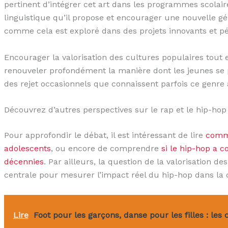
pertinent d’intégrer cet art dans les programmes scolai
linguistique qu’il propose et encourager une nouvelle g
comme cela est exploré dans des projets innovants et p
Encourager la valorisation des cultures populaires tout e
renouveler profondément la manière dont les jeunes se pr
des rejet occasionnels que connaissent parfois ce genre 
Découvrez d’autres perspectives sur le rap et le hip-hop
Pour approfondir le débat, il est intéressant de lire
comme
adolescents
, ou encore de comprendre
si le hip-hop a c
décennies
. Par ailleurs, la question de la valorisation de
centrale pour mesurer l’impact réel du hip-hop dans la 
Lire
Foot pour les garçons, danse pour les filles : les c