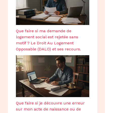
Que faire si ma demande de
logement social est rejetée sans
motif ? Le Droit Au Logement
Opposable (DALO) et ses recours.
Que faire si je découvre une erreur
sur mon acte de naissance ou de