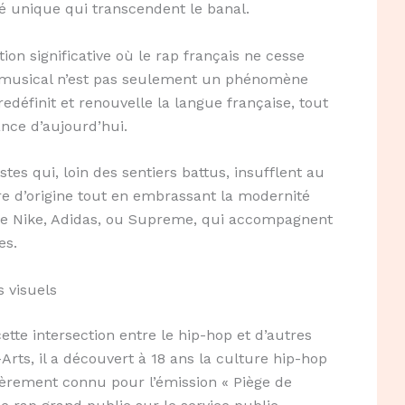
té unique qui transcendent le banal.
n significative où le rap français ne cesse
yle musical n’est pas seulement un phénomène
redéfinit et renouvelle la langue française, tout
ance d’aujourd’hui.
tes qui, loin des sentiers battus, insufflent au
ire d’origine tout en embrassant la modernité
ue Nike, Adidas, ou Supreme, qui accompagnent
es.
s visuels
te intersection entre le hip-hop et d’autres
Arts, il a découvert à 18 ans la culture hip-hop
ièrement connu pour l’émission « Piège de