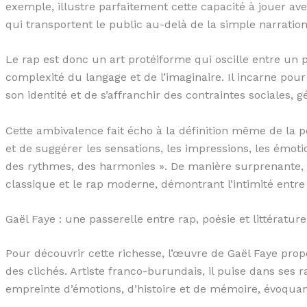
exemple, illustre parfaitement cette capacité à jouer av
qui transportent le public au-delà de la simple narratio
Le rap est donc un art protéiforme qui oscille entre un
complexité du langage et de l’imaginaire. Il incarne po
son identité et de s’affranchir des contraintes sociales, 
Cette ambivalence fait écho à la définition même de la poé
et de suggérer les sensations, les impressions, les émotio
des rythmes, des harmonies ». De manière surprenante, il
classique et le rap moderne, démontrant l’intimité entr
Gaël Faye : une passerelle entre rap, poésie et littérature
Pour découvrir cette richesse, l’œuvre de Gaël Faye propo
des clichés. Artiste franco-burundais, il puise dans ses r
empreinte d’émotions, d’histoire et de mémoire, évoquant av