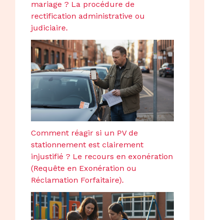
mariage ? La procédure de
rectification administrative ou
judiciaire.
Comment réagir si un PV de
stationnement est clairement
injustifié ? Le recours en exonération
(Requête en Exonération ou
Réclamation Forfaitaire).