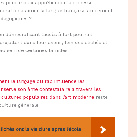
res pour mieux appréhender la richesse
énération à aimer la langue française autrement,
édagogiques ?
n démocratisant l’accès à l’art pourrait
ojettent dans leur avenir, loin des clichés et
au sein de certaines familles.
nt le langage du rap influence les
onservé son âme contestataire à travers les
s
cultures populaires dans l’art moderne
reste
culture générale.
lichés ont la vie dure après l’école