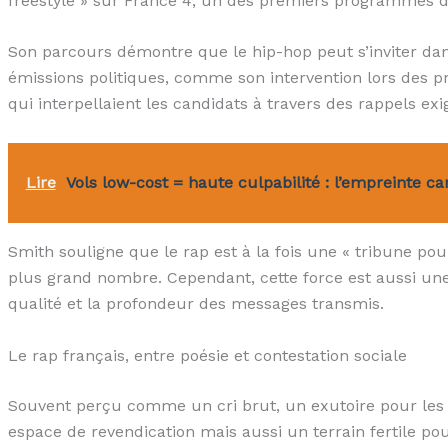
freestyle » sur France 4, un des premiers programmes de
Son parcours démontre que le hip-hop peut s’inviter da
émissions politiques, comme son intervention lors des pr
qui interpellaient les candidats à travers des rappels ex
Lire
Vols low-cost = haute culpabilité : l’empreinte 
Smith souligne que le rap est à la fois une « tribune pou
plus grand nombre. Cependant, cette force est aussi une f
qualité et la profondeur des messages transmis.
Le rap français, entre poésie et contestation sociale
Souvent perçu comme un cri brut, un exutoire pour les 
espace de revendication mais aussi un terrain fertile po