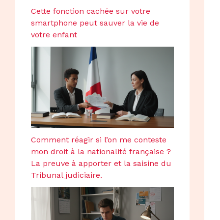
Cette fonction cachée sur votre
smartphone peut sauver la vie de
votre enfant
Comment réagir si l’on me conteste
mon droit à la nationalité française ?
La preuve à apporter et la saisine du
Tribunal judiciaire.