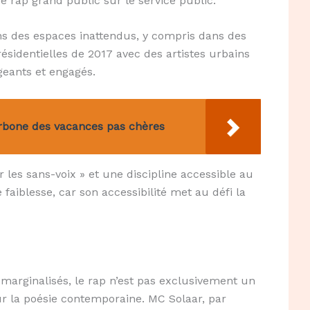
 rap grand public sur le service public.
ns des espaces inattendus, y compris dans des
ésidentielles de 2017 avec des artistes urbains
igeants et engagés.
carbone des vacances pas chères
r les sans-voix » et une discipline accessible au
aiblesse, car son accessibilité met au défi la
marginalisés, le rap n’est pas exclusivement un
ur la poésie contemporaine. MC Solaar, par