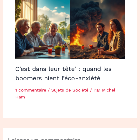
C’est dans leur tête’ : quand les
boomers nient l’éco-anxiété
1 commentaire
/
Sujets de Société
/ Par
Michel
Ham