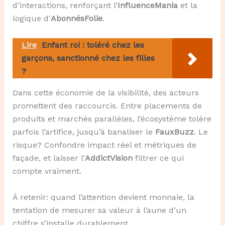
d’interactions, renforçant l’
InfluenceMania
et la
logique d’
AbonnésFolie
.
Lire
Enfant roi : toléré chez les
garçons, sanctionné chez les filles
?
Dans cette économie de la visibilité, des acteurs
promettent des raccourcis. Entre placements de
produits et marchés parallèles, l’écosystème tolère
parfois l’artifice, jusqu’à banaliser le
FauxBuzz
. Le
risque? Confondre impact réel et métriques de
façade, et laisser l’
AddictVision
filtrer ce qui
compte vraiment.
À retenir: quand l’attention devient monnaie, la
tentation de mesurer sa valeur à l’aune d’un
chiffre s’installe durablement.