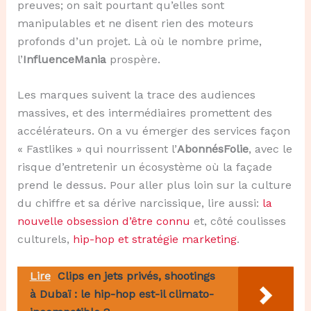
preuves; on sait pourtant qu’elles sont
manipulables et ne disent rien des moteurs
profonds d’un projet. Là où le nombre prime,
l’
InfluenceMania
prospère.
Les marques suivent la trace des audiences
massives, et des intermédiaires promettent des
accélérateurs. On a vu émerger des services façon
« Fastlikes » qui nourrissent l’
AbonnésFolie
, avec le
risque d’entretenir un écosystème où la façade
prend le dessus. Pour aller plus loin sur la culture
du chiffre et sa dérive narcissique, lire aussi:
la
nouvelle obsession d’être connu
et, côté coulisses
culturels,
hip-hop et stratégie marketing
.
Lire
Clips en jets privés, shootings
à Dubaï : le hip-hop est-il climato-