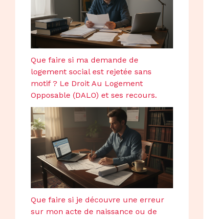
Que faire si ma demande de
logement social est rejetée sans
motif ? Le Droit Au Logement
Opposable (DALO) et ses recours.
Que faire si je découvre une erreur
sur mon acte de naissance ou de