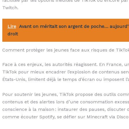
facilitée par les options inédites de TikTok ou encore par
Twitch.
Lire
Avant on méritait son argent de poche… aujourd
droit
Comment protéger les jeunes face aux risques de TikTo
Face à ces enjeux, les autorités réagissent. En France, 
TikTok pour mieux encadrer l’explosion de contenus sens
États-Unis, limitent déjà le temps d’écran ou imposent l
Pour soutenir les jeunes, TikTok propose des outils comme
contenus et des alertes lors d’une consommation excess
conscience à la maison : instaurer des pauses, discuter d
comme écouter Spotify, se défier sur Minecraft via Disco