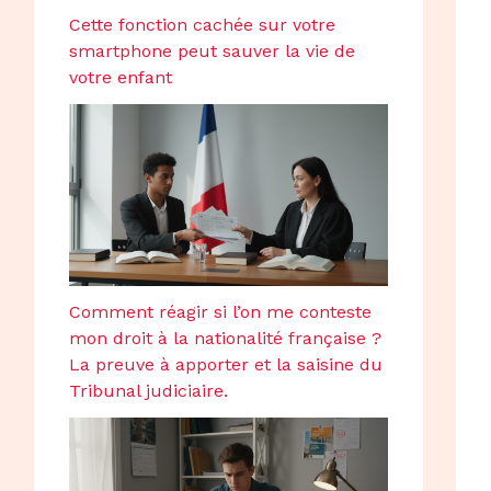
Cette fonction cachée sur votre
smartphone peut sauver la vie de
votre enfant
Comment réagir si l’on me conteste
mon droit à la nationalité française ?
La preuve à apporter et la saisine du
Tribunal judiciaire.