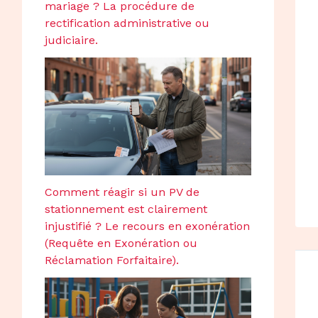
mariage ? La procédure de
rectification administrative ou
judiciaire.
Comment réagir si un PV de
stationnement est clairement
injustifié ? Le recours en exonération
(Requête en Exonération ou
Réclamation Forfaitaire).