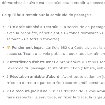
démarches à suivre est essentiel pour rétablir un accès 
Ce qu’il faut retenir sur la servitude de passage :
?
Un droit attaché au terrain :
La servitude de passage 
avec la propriété, bénéficiant au « fonds dominant » (l
servant » (le terrain traversé).
Fondement légal :
L’article 682 du Code civil est la
accès suffisant à la voie publique pour tout terrain e
?
Interdiction d’obstruer :
Le propriétaire du fonds s
l’exercice du passage. Toute obstruction (clôture, véhicu
?
Résolution amiable d’abord :
Avant toute action en j
mise en demeure par courrier recommandé constituent
?️
Le recours judiciaire :
En cas d’échec de la voie amia
faire respecter la servitude, en fixer le tracé, la large