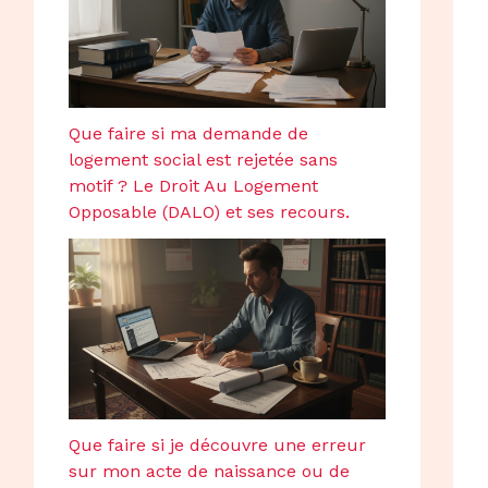
Que faire si ma demande de
logement social est rejetée sans
motif ? Le Droit Au Logement
Opposable (DALO) et ses recours.
Que faire si je découvre une erreur
sur mon acte de naissance ou de