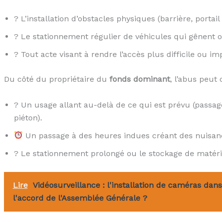
? L’installation d’obstacles physiques (barrière, porta
?️ Le stationnement régulier de véhicules qui gênent
? Tout acte visant à rendre l’accès plus difficile ou im
Du côté du propriétaire du
fonds dominant
, l’abus peut 
? Un usage allant au-delà de ce qui est prévu (passa
piéton).
Un passage à des heures indues créant des nuisan
?️ Le stationnement prolongé ou le stockage de matéri
Lire
Vidéosurveillance : l'installation de caméras dans 
l'accord de l'Assemblée Générale ?