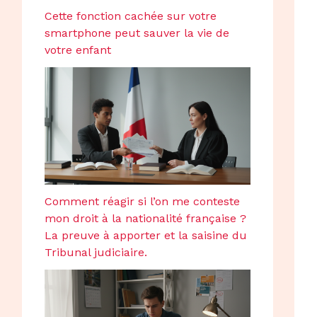
Cette fonction cachée sur votre
smartphone peut sauver la vie de
votre enfant
Comment réagir si l’on me conteste
mon droit à la nationalité française ?
La preuve à apporter et la saisine du
Tribunal judiciaire.