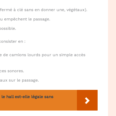
il fermé à clé sans en donner une, végétaux).
 ou empêchent le passage.
possible.
consister en :
ge de camions lourds pour un simple accès
ces sonores.
aux sur le passage.
le hall est-elle légale sans