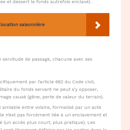
ée et dessert le fonds autrefois enclavé).
 location saisonnière
e servitude de passage, chacune avec ses
cifiquement par l’article 682 du Code civil,
étaire du fonds servant ne peut s’y opposer,
ge causé (gêne, perte de valeur du terrain).
 amiable entre voisins, formalisé par un acte
Elle n’est pas forcément liée à un enclavement et
 (un accès plus court, plus pratique). Les
) sont librement définies par les parties dans la