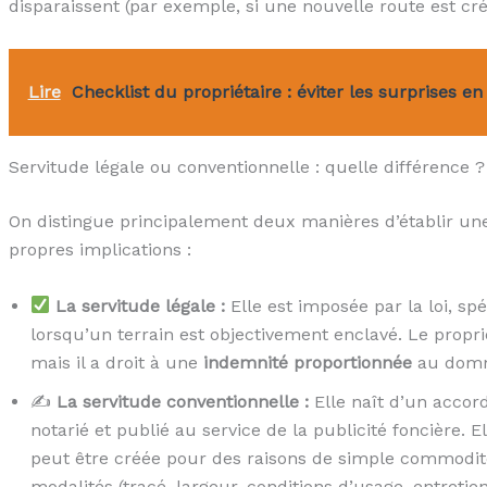
disparaissent (par exemple, si une nouvelle route est cré
Lire
Checklist du propriétaire : éviter les surprises en
Servitude légale ou conventionnelle : quelle différence ?
On distingue principalement deux manières d’établir un
propres implications :
La servitude légale :
Elle est imposée par la loi, spé
lorsqu’un terrain est objectivement enclavé. Le propri
mais il a droit à une
indemnité proportionnée
au domma
✍️
La servitude conventionnelle :
Elle naît d’un accord
notarié et publié au service de la publicité foncière. 
peut être créée pour des raisons de simple commodité
modalités (tracé, largeur, conditions d’usage, entretien