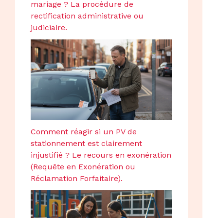
mariage ? La procédure de
rectification administrative ou
judiciaire.
Comment réagir si un PV de
stationnement est clairement
injustifié ? Le recours en exonération
(Requête en Exonération ou
Réclamation Forfaitaire).