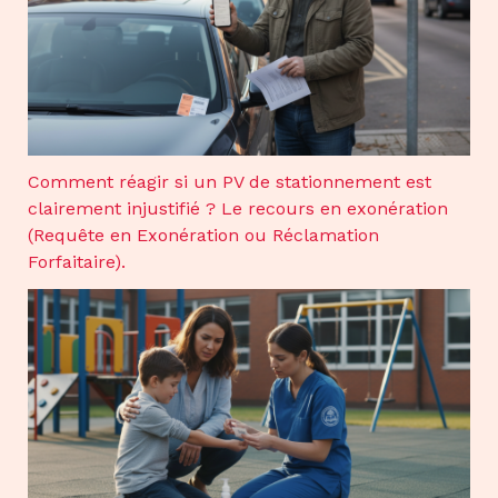
Comment réagir si un PV de stationnement est
clairement injustifié ? Le recours en exonération
(Requête en Exonération ou Réclamation
Forfaitaire).