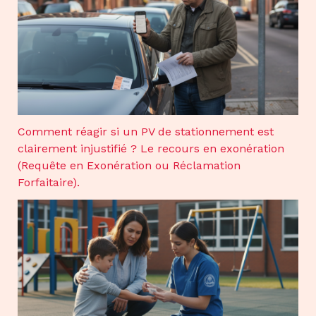
Comment réagir si un PV de stationnement est
clairement injustifié ? Le recours en exonération
(Requête en Exonération ou Réclamation
Forfaitaire).