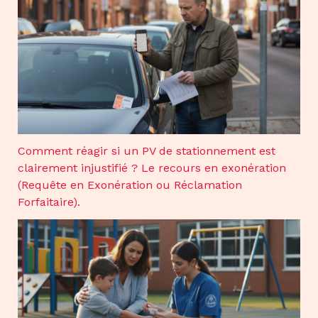
Comment réagir si un PV de stationnement est
clairement injustifié ? Le recours en exonération
(Requête en Exonération ou Réclamation
Forfaitaire).