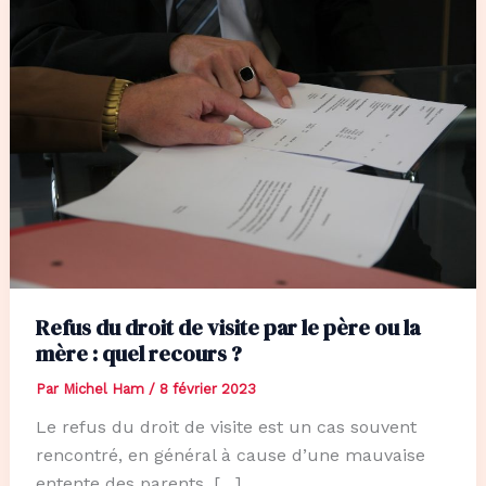
Refus du droit de visite par le père ou la
mère : quel recours ?
Par
Michel Ham
/
8 février 2023
Le refus du droit de visite est un cas souvent
rencontré, en général à cause d’une mauvaise
entente des parents, […]