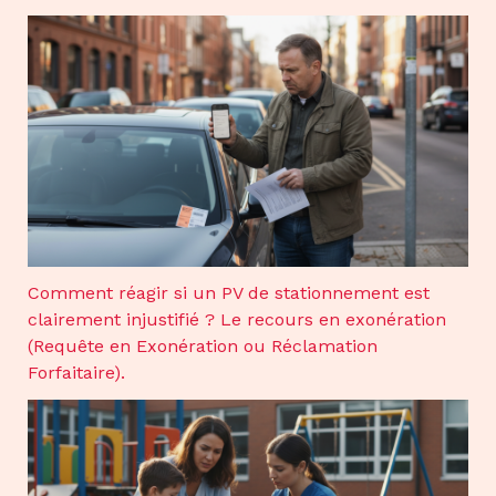
Comment réagir si un PV de stationnement est
clairement injustifié ? Le recours en exonération
(Requête en Exonération ou Réclamation
Forfaitaire).