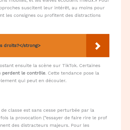
ions mobiles, et les élèves écoutent mieux.» Pour
approches suscitent leur intérêt, au moins pour
t les consignes ou profitent des distractions
s droits?</strong>
ostant ensuite la scène sur TikTok. Certaines
s perdent le contrôle
. Cette tendance pose la
èlement qui peut en découler.
vie de classe est sans cesse perturbée par la
is la provocation (“essayer de faire rire le prof
ennent des distracteurs majeurs. Pour les