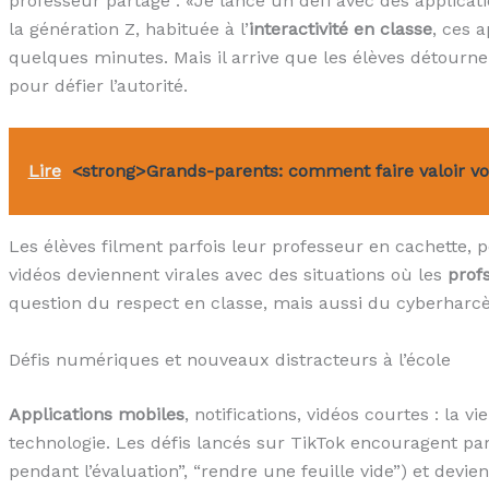
professeur partage : «Je lance un défi avec des applicat
la génération Z, habituée à l’
interactivité en classe
, ces 
quelques minutes. Mais il arrive que les élèves détournen
pour défier l’autorité.
Lire
<strong>Grands-parents: comment faire valoir vo
Les élèves filment parfois leur professeur en cachette, p
vidéos deviennent virales avec des situations où les
prof
question du respect en classe, mais aussi du cyberharc
Défis numériques et nouveaux distracteurs à l’école
Applications mobiles
, notifications, vidéos courtes : la 
technologie. Les défis lancés sur TikTok encouragent parfo
pendant l’évaluation”, “rendre une feuille vide”) et devi