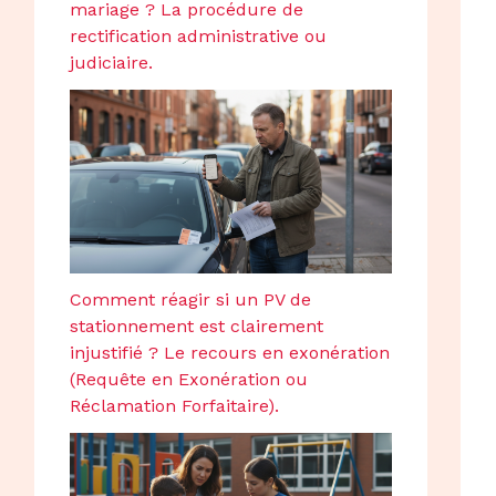
mariage ? La procédure de
rectification administrative ou
judiciaire.
Comment réagir si un PV de
stationnement est clairement
injustifié ? Le recours en exonération
(Requête en Exonération ou
Réclamation Forfaitaire).