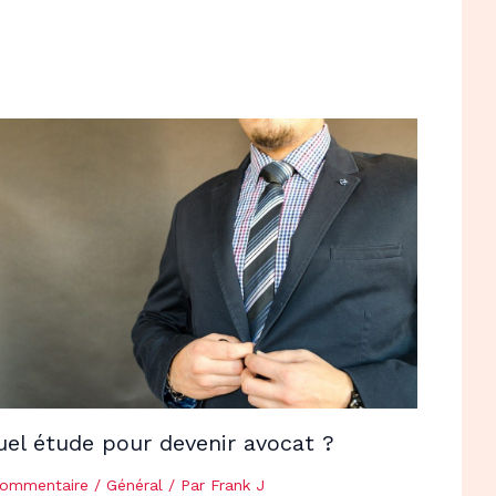
uel étude pour devenir avocat ?
commentaire
/
Général
/ Par
Frank J