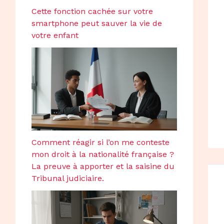
Cette fonction cachée sur votre
smartphone peut sauver la vie de
votre enfant
Comment réagir si l’on me conteste
mon droit à la nationalité française ?
La preuve à apporter et la saisine du
Tribunal judiciaire.