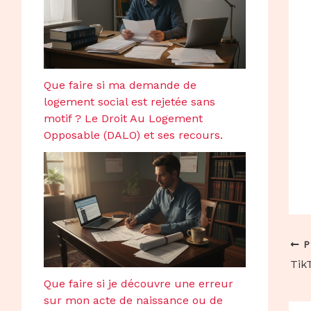
Que faire si ma demande de
logement social est rejetée sans
motif ? Le Droit Au Logement
Opposable (DALO) et ses recours.
P
TikT
Que faire si je découvre une erreur
sur mon acte de naissance ou de