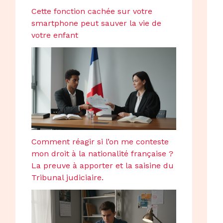
Cette fonction cachée sur votre
smartphone peut sauver la vie de
votre enfant
Comment réagir si l’on me conteste
mon droit à la nationalité française ?
La preuve à apporter et la saisine du
Tribunal judiciaire.