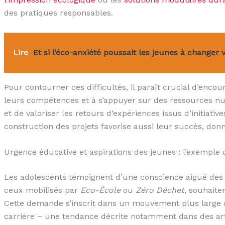
des pratiques responsables.
Lire
Et si l’éco-anxiété poussait les jeunes à changer
Pour contourner ces difficultés, il paraît crucial d’enc
leurs compétences et à s’appuyer sur des ressources 
et de valoriser les retours d’expériences issus d’initiativ
construction des projets favorise aussi leur succès, do
Urgence éducative et aspirations des jeunes : l’exemple
Les adolescents témoignent d’une conscience aiguë d
ceux mobilisés par
Eco-École
ou
Zéro Déchet
, souhaite
Cette demande s’inscrit dans un mouvement plus large o
carrière – une tendance décrite notamment dans des art