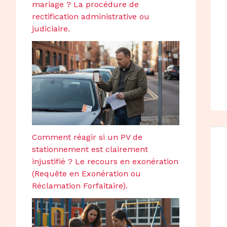
mariage ? La procédure de
rectification administrative ou
judiciaire.
Comment réagir si un PV de
stationnement est clairement
injustifié ? Le recours en exonération
(Requête en Exonération ou
Réclamation Forfaitaire).