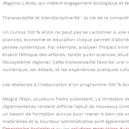
Wagons-Libres
, qui mêlent engagement écologique et te
Transversalité et interdisciplinarité : la clé de la compr
Un cursus 100 % écolo ne peut pas se cantonner à une se
sciences, économie et éducation civique permet d’aborde
pensée systémique. Par exemple, analyser l’impact env
éclaire l’éthique des affaires, tandis qu’en sciences, étud
l’écosystème régional. Cette transversalité favorise une 
numérique, les débats, et les expériences pratiques coh
Les obstacles à l’instauration d’un programme 100 % éco
Malgré l’élan, plusieurs freins subsistent. La limitation d
réglementaires rendent difficile l’ajout de nouveaux con
un besoin de formation accrue pour mener à bien ces 
matérielles et la lourdeur administrative sont également
l’impression écologique
ou les
solutions modulaires dur