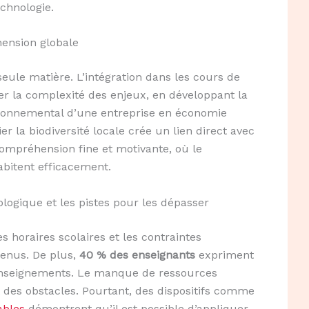
chnologie.
éhension globale
ule matière. L’intégration dans les cours de
r la complexité des enjeux, en développant la
ironnemental d’une entreprise en économie
ier la biodiversité locale crée un lien direct avec
compréhension fine et motivante, où le
abitent efficacement.
logique et les pistes pour les dépasser
es horaires scolaires et les contraintes
tenus. De plus,
40 % des enseignants
expriment
enseignements. Le manque de ressources
 des obstacles. Pourtant, des dispositifs comme
ables
démontrent qu’il est possible d’appliquer