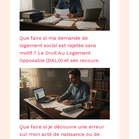
Que faire si ma demande de
logement social est rejetée sans
motif ? Le Droit Au Logement
Opposable (DALO) et ses recours.
Que faire si je découvre une erreur
sur mon acte de naissance ou de