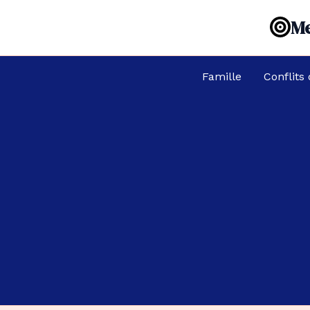
Aller
Me
au
contenu
Famille
Conflits