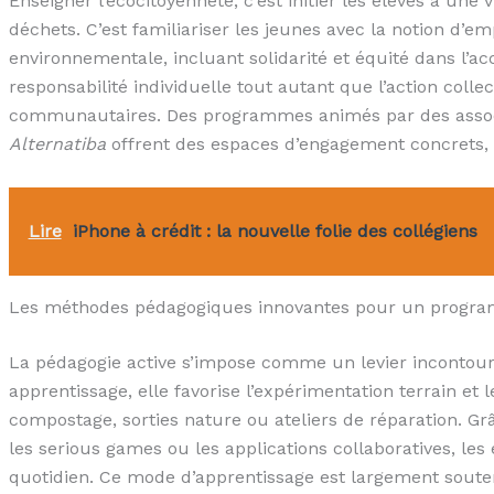
Enseigner l’écocitoyenneté, c’est initier les élèves à une 
déchets. C’est familiariser les jeunes avec la notion d’em
environnementale, incluant solidarité et équité dans l’ac
responsabilité individuelle tout autant que l’action collect
communautaires. Des programmes animés par des ass
Alternatiba
offrent des espaces d’engagement concrets, r
Lire
iPhone à crédit : la nouvelle folie des collégiens
Les méthodes pédagogiques innovantes pour un progra
La pédagogie active s’impose comme un levier incontour
apprentissage, elle favorise l’expérimentation terrain et l
compostage, sorties nature ou ateliers de réparation. Gr
les serious games ou les applications collaboratives, le
quotidien. Ce mode d’apprentissage est largement soute