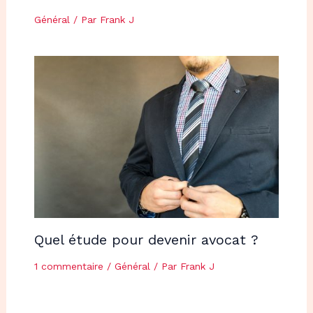
Général
/ Par
Frank J
Quel étude pour devenir avocat ?
1 commentaire
/
Général
/ Par
Frank J