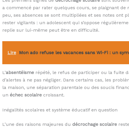
Les premiers signes de
décrochage scolaire
sont souvent
a commencé par rater quelques cours, se plaignant de 
peu, ses absences se sont multipliées et ses notes ont p
rester vigilants : un adolescent qui s’oppose régulièremen
replie sur lui-même peut être en difficulté.
Lire
Mon ado refuse les vacances sans Wi-Fi : un sy
L’
absentéisme
répété, le refus de participer ou la fuite 
d’alertes à ne pas négliger. Dans certains cas, les problè
la maison, une séparation parentale ou des soucis financ
un
échec scolaire
croissant.
Inégalités scolaires et système éducatif en question
L’une des raisons majeures du
décrochage scolaire
reste