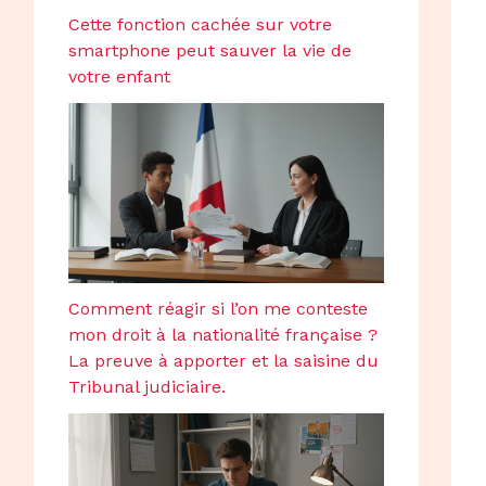
Cette fonction cachée sur votre
smartphone peut sauver la vie de
votre enfant
Comment réagir si l’on me conteste
mon droit à la nationalité française ?
La preuve à apporter et la saisine du
Tribunal judiciaire.