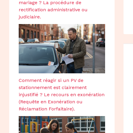
mariage ? La procédure de
rectification administrative ou
judiciaire.
Comment réagir si un PV de
stationnement est clairement
injustifié ? Le recours en exonération
(Requête en Exonération ou
Réclamation Forfaitaire).