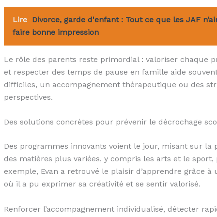
Lire
Divorce, garde d'enfant : Tout ce que les JAF n’ai
faire bonne impression
Le rôle des parents reste primordial : valoriser chaque 
et respecter des temps de pause en famille aide souvent 
difficiles, un accompagnement thérapeutique ou des stru
perspectives.
Des solutions concrètes pour prévenir le décrochage sco
Des programmes innovants voient le jour, misant sur la p
des matières plus variées, y compris les arts et le sport
exemple, Evan a retrouvé le plaisir d’apprendre grâce à 
où il a pu exprimer sa créativité et se sentir valorisé.
Renforcer l’accompagnement individualisé, détecter rapi