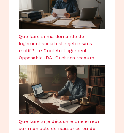
Que faire si ma demande de
logement social est rejetée sans
motif ? Le Droit Au Logement
Opposable (DALO) et ses recours.
Que faire si je découvre une erreur
sur mon acte de naissance ou de