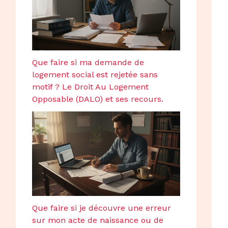
Que faire si ma demande de
logement social est rejetée sans
motif ? Le Droit Au Logement
Opposable (DALO) et ses recours.
Que faire si je découvre une erreur
sur mon acte de naissance ou de