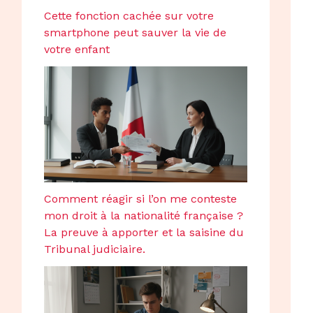
Cette fonction cachée sur votre
smartphone peut sauver la vie de
votre enfant
Comment réagir si l’on me conteste
mon droit à la nationalité française ?
La preuve à apporter et la saisine du
Tribunal judiciaire.