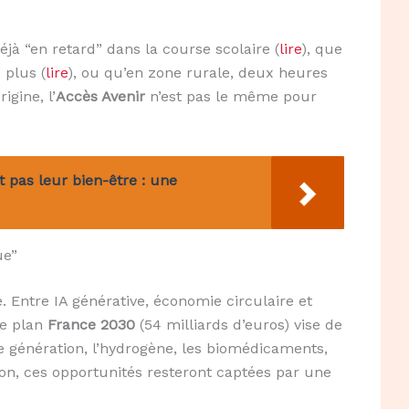
éjà “en retard” dans la course scolaire (
lire
), que
 plus (
lire
), ou qu’en zone rurale, deux heures
rigine, l’
Accès Avenir
n’est pas le même pour
 pas leur bien-être : une
ue”
 Entre IA générative, économie circulaire et
Le plan
France 2030
(54 milliards d’euros) vise de
 génération, l’hydrogène, les biomédicaments,
ion, ces opportunités resteront captées par une