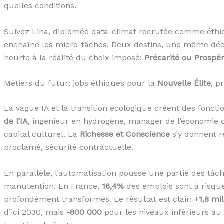
quelles conditions.
Suivez Lina, diplômée data-climat recrutée comme éthici
enchaîne les micro-tâches. Deux destins, une même dé
heurte à la réalité du choix imposé:
Précarité ou Prospér
Métiers du futur: jobs éthiques pour la
Nouvelle Élite
, p
La vague IA et la transition écologique créent des fonct
de l’IA
, ingénieur en hydrogène, manager de l’économie c
capital culturel. La
Richesse et Conscience
s’y donnent r
proclamé, sécurité contractuelle.
En parallèle, l’automatisation pousse une partie des tâches
manutention. En France,
16,4%
des emplois sont à risque
profondément transformés. Le résultat est clair: +
1,8 mil
d’ici 2030, mais
-800 000
pour les niveaux inférieurs au