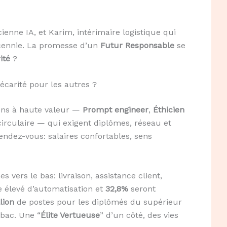
enne IA, et Karim, intérimaire logistique qui
cennie. La promesse d’un
Futur Responsable
se
ité
?
récarité pour les autres ?
ions à haute valeur —
Prompt engineer
,
Éthicien
irculaire — qui exigent diplômes, réseau et
endez-vous: salaires confortables, sens
 vers le bas: livraison, assistance client,
 élevé d’automatisation et
32,8%
seront
lion
de postes pour les diplômés du supérieur
 bac. Une “
Élite Vertueuse
” d’un côté, des vies