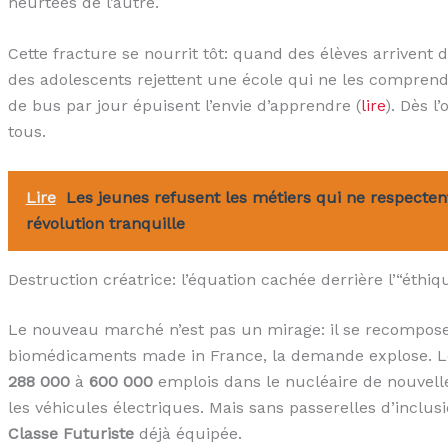
heurtées de l’autre.
Cette fracture se nourrit tôt: quand des élèves arrivent d
des adolescents rejettent une école qui ne les comprend
de bus par jour épuisent l’envie d’apprendre (
lire
). Dès l’o
tous.
Lire
Les jeunes refusent les métiers qui ne respectent
révolution tranquille
Destruction créatrice: l’équation cachée derrière l’“éthiq
Le nouveau marché n’est pas un mirage: il se recompose.
biomédicaments made in France, la demande explose. 
288 000
à
600 000
emplois dans le nucléaire de nouvelle
les véhicules électriques. Mais sans passerelles d’inclus
Classe Futuriste
déjà équipée.