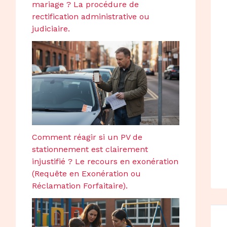
mariage ? La procédure de
rectification administrative ou
judiciaire.
Comment réagir si un PV de
stationnement est clairement
injustifié ? Le recours en exonération
(Requête en Exonération ou
Réclamation Forfaitaire).