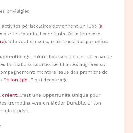
s privilégiés
 activités périscolaires deviennent un luxe (
à
as sur les talents des enfants. Or la jeunesse
ire
): elle veut du sens, mais aussi des garanties.
: apprentissage, micro-bourses ciblées, alternance
des formations courtes certifiantes alignées sur
’accompagnement: mentors issus des premiers de
u “
à ton âge…
” qui décourage.
la créent
. C’est une
Opportunité Unique
pour
 des tremplins vers un
Métier Durable
. Si l’on
un club privé.
e