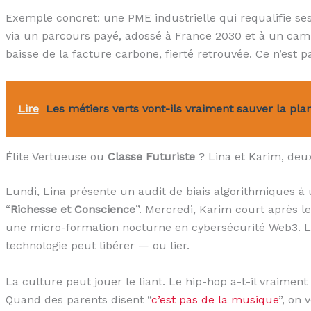
Exemple concret: une PME industrielle qui requalifie ses 
via un parcours payé, adossé à France 2030 et à un campus
baisse de la facture carbone, fierté retrouvée. Ce n’est pas
Lire
Les métiers verts vont-ils vraiment sauver la pla
Élite Vertueuse ou
Classe Futuriste
? Lina et Karim, deux
Lundi, Lina présente un audit de biais algorithmiques à u
“
Richesse et Conscience
”. Mercredi, Karim court après les
une micro-formation nocturne en cybersécurité Web3. 
technologie peut libérer — ou lier.
La culture peut jouer le liant. Le hip-hop a-t-il vraiment
Quand des parents disent “
c’est pas de la musique
”, on 