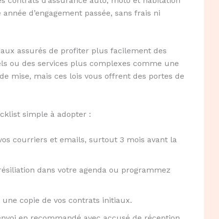
les contrats d’assurance auto, moto et habitation
e année d’engagement passée, sans frais ni
re aux assurés de profiter plus facilement des
nels ou des services plus complexes comme une
e de mise, mais ces lois vous offrent des portes de
cklist simple à adopter :
os courriers et emails, surtout 3 mois avant la
 résiliation dans votre agenda ou programmez
ne copie de vos contrats initiaux.
 l’envoi en recommandé avec accusé de réception