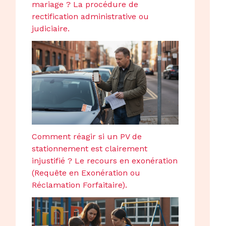
mariage ? La procédure de
rectification administrative ou
judiciaire.
Comment réagir si un PV de
stationnement est clairement
injustifié ? Le recours en exonération
(Requête en Exonération ou
Réclamation Forfaitaire).