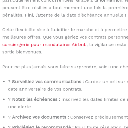
particulièrement concurrentiels. Grâce à la
loi Hamon
, 
peuvent être résiliés à tout moment une fois la premièr
pénalités. Fini, l’attente de la date d’échéance annuelle !
Cette flexibilité vise à fluidifier le marché et à permett
meilleures offres. Que vous gériez vos contrats person
conciergerie pour mandataires Airbnb
, la vigilance rest
sortie bienvenues.
Pour ne plus jamais vous faire surprendre, voici une che
?
Surveillez vos communications :
Gardez un œil sur v
date anniversaire de vos contrats.
?️
Notez les échéances :
Inscrivez les dates limites de
une alerte.
?
Archivez vos documents :
Conservez précieusement u
?
Privilégiez le recommandé :
Pour toute résiliation,