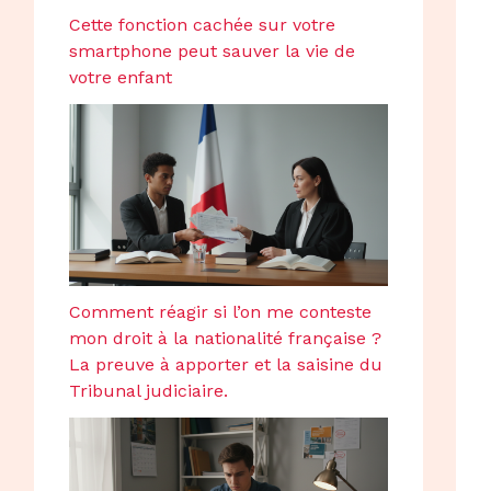
Cette fonction cachée sur votre
smartphone peut sauver la vie de
votre enfant
Comment réagir si l’on me conteste
mon droit à la nationalité française ?
La preuve à apporter et la saisine du
Tribunal judiciaire.