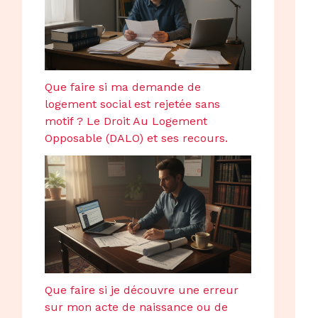
Que faire si ma demande de
logement social est rejetée sans
motif ? Le Droit Au Logement
Opposable (DALO) et ses recours.
Que faire si je découvre une erreur
sur mon acte de naissance ou de