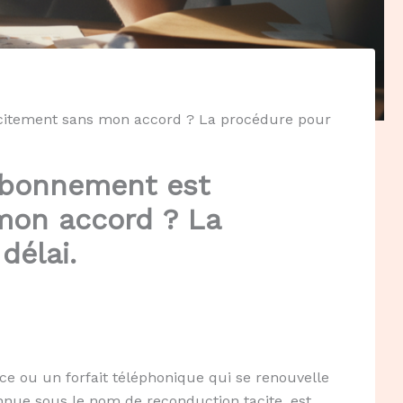
acitement sans mon accord ? La procédure pour
’abonnement est
mon accord ? La
délai.
ce ou un forfait téléphonique qui se renouvelle
nnue sous le nom de reconduction tacite, est