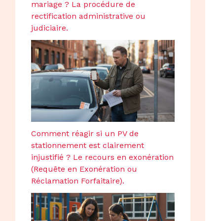
mariage ? La procédure de
rectification administrative ou
judiciaire.
Comment réagir si un PV de
stationnement est clairement
injustifié ? Le recours en exonération
(Requête en Exonération ou
Réclamation Forfaitaire).