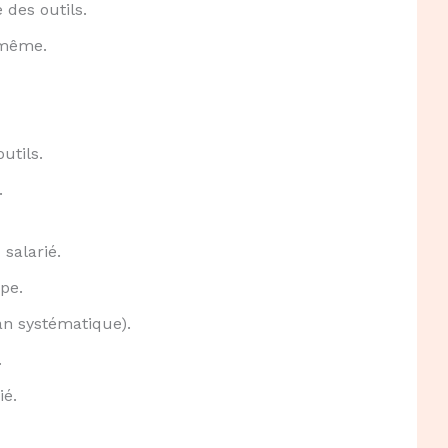
 des outils.
i-même.
utils.
.
salarié.
ppe.
an systématique).
.
ié.