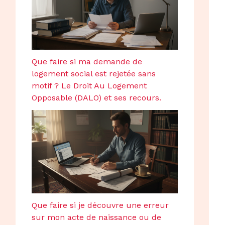
Que faire si ma demande de
logement social est rejetée sans
motif ? Le Droit Au Logement
Opposable (DALO) et ses recours.
Que faire si je découvre une erreur
sur mon acte de naissance ou de