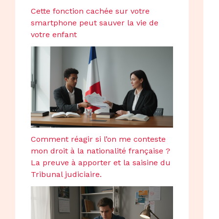
Cette fonction cachée sur votre
smartphone peut sauver la vie de
votre enfant
Comment réagir si l’on me conteste
mon droit à la nationalité française ?
La preuve à apporter et la saisine du
Tribunal judiciaire.