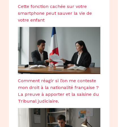
Cette fonction cachée sur votre
smartphone peut sauver la vie de
votre enfant
Comment réagir si l’on me conteste
mon droit à la nationalité française ?
La preuve à apporter et la saisine du
Tribunal judiciaire.