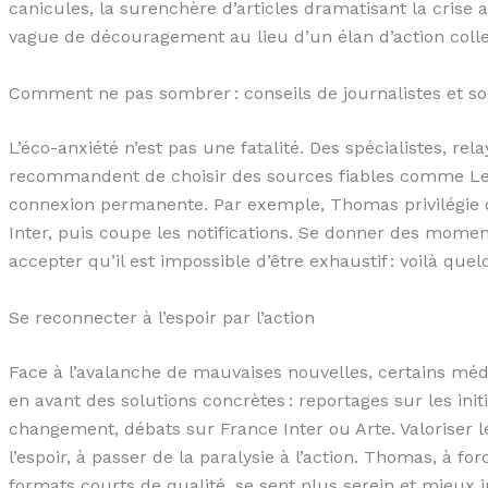
canicules, la surenchère d’articles dramatisant la crise 
vague de découragement au lieu d’un élan d’action colle
Comment ne pas sombrer : conseils de journalistes et so
L’éco-anxiété n’est pas une fatalité. Des spécialistes, rel
recommandent de choisir des sources fiables comme Le Mo
connexion permanente. Par exemple, Thomas privilégie 
Inter, puis coupe les notifications. Se donner des moment
accepter qu’il est impossible d’être exhaustif : voilà qu
Se reconnecter à l’espoir par l’action
Face à l’avalanche de mauvaises nouvelles, certains mé
en avant des solutions concrètes : reportages sur les init
changement, débats sur France Inter ou Arte. Valoriser le
l’espoir, à passer de la paralysie à l’action. Thomas, à for
formats courts de qualité, se sent plus serein et mieux 