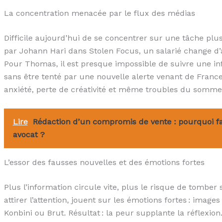
La concentration menacée par le flux des médias
Difficile aujourd’hui de se concentrer sur une tâche pl
par Johann Hari dans Stolen Focus, un salarié change d’a
Pour Thomas, il est presque impossible de suivre une i
sans être tenté par une nouvelle alerte venant de France
anxiété, perte de créativité et même troubles du sommei
Lire
Rédaction d’un compromis de vente : pourquoi fai
avocat ?
L’essor des fausses nouvelles et des émotions fortes
Plus l’information circule vite, plus le risque de tomber
attirer l’attention, jouent sur les émotions fortes : image
Konbini ou Brut. Résultat : la peur supplante la réflexio