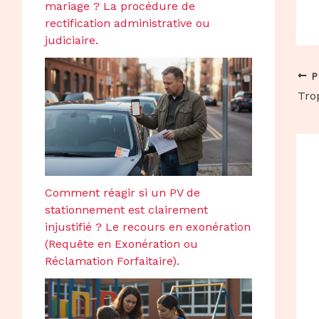
mariage ? La procédure de
rectification administrative ou
judiciaire.
P
Comment réagir si un PV de
stationnement est clairement
injustifié ? Le recours en exonération
(Requête en Exonération ou
Réclamation Forfaitaire).