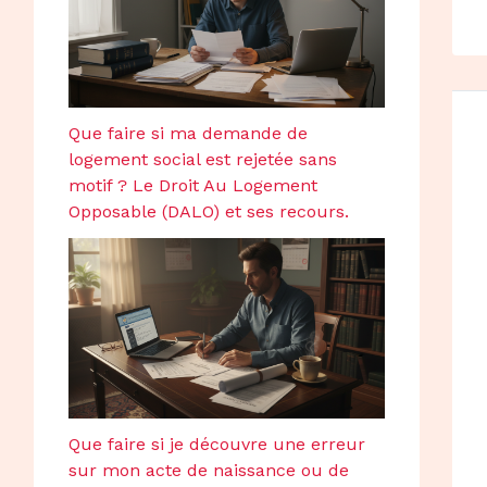
Que faire si ma demande de
logement social est rejetée sans
motif ? Le Droit Au Logement
Opposable (DALO) et ses recours.
Que faire si je découvre une erreur
sur mon acte de naissance ou de