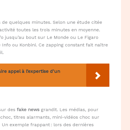
us de quelques minutes. Selon une étude citée
ctivité toutes les trois minutes en moyenne.
nfo jusqu’au bout sur Le Monde ou Le Figaro
 Info ou Konbini. Ce zapping constant fait naître
l.
re appel à l’expertise d’un
 sur des
fake news
grandit. Les médias, pour
s choc, titres alarmants, mini-vidéos choc sur
n. Un exemple frappant : lors des dernières