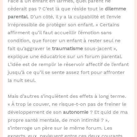
Face à un enfant en larmes, quel parent ne
céderait pas ? C’est là que réside tout le
dilemme
parental
. D’un côté, il y a la culpabilité et l’envie
irrépressible de protéger son enfant. « Certains
affirment qu’il faut accueillir l’émotion sans
condition, que forcer un enfant à rester seul ne
fait qu’aggraver le
traumatisme
sous-jacent »,
explique une éducatrice sur un forum parental.
L’idée est de remplir le réservoir affectif de l’enfant
jusqu’à ce qu’il se sente assez fort pour affronter
la nuit seul.
Mais d’autres s’inquiètent des effets à long terme.
« À trop le couver, ne risque-t-on pas de freiner le
développement de son
autonomie
? Et quid de ma
propre santé mentale, de mon intimité ? »,
s’interroge un père sur le même forum. Les
experts, eux, naviguent entre ces deux courants.