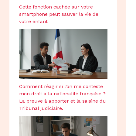
Cette fonction cachée sur votre
smartphone peut sauver la vie de
votre enfant
Comment réagir si l’on me conteste
mon droit à la nationalité française ?
La preuve à apporter et la saisine du
Tribunal judiciaire.