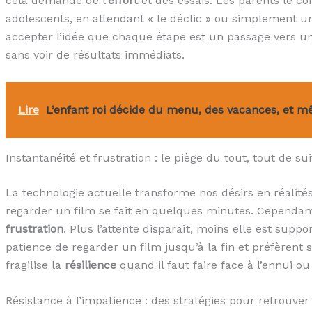
cela demande de l’
effort
et des essais. Les parents le co
adolescents, en attendant « le déclic » ou simplement un 
accepter l’idée que chaque étape est un passage vers un
sans voir de résultats immédiats.
Lire
L’enfant roi décide du menu, des vacances, et 
Instantanéité et frustration : le piège du tout, tout de sui
La technologie actuelle transforme nos désirs en réali
regarder un film se fait en quelques minutes. Cependant,
frustration
. Plus l’attente disparaît, moins elle est supp
patience de regarder un film jusqu’à la fin et préfèrent
fragilise la
résilience
quand il faut faire face à l’ennui ou 
Résistance à l’impatience : des stratégies pour retrouver l