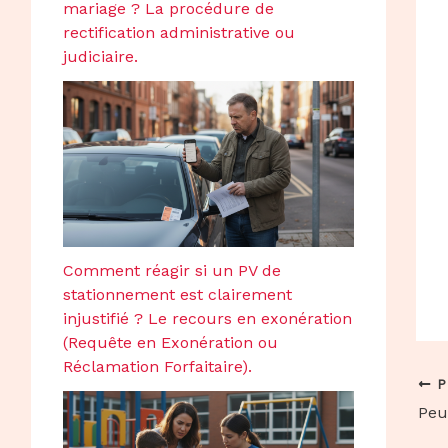
mariage ? La procédure de
rectification administrative ou
judiciaire.
Comment réagir si un PV de
stationnement est clairement
injustifié ? Le recours en exonération
(Requête en Exonération ou
Réclamation Forfaitaire).
P