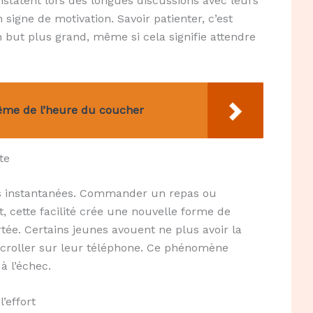
nstatent lors des longues discussions avec leurs
signe de motivation. Savoir patienter, c’est
 but plus grand, même si cela signifie attendre
même de l’heure du coucher
te
tés instantanées. Commander un repas ou
 cette facilité crée une nouvelle forme de
ortée. Certains jeunes avouent ne plus avoir la
 scroller sur leur téléphone. Ce phénomène
à l’échec.
’effort