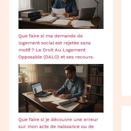
Que faire si ma demande de
logement social est rejetée sans
motif ? Le Droit Au Logement
Opposable (DALO) et ses recours.
Que faire si je découvre une erreur
sur mon acte de naissance ou de