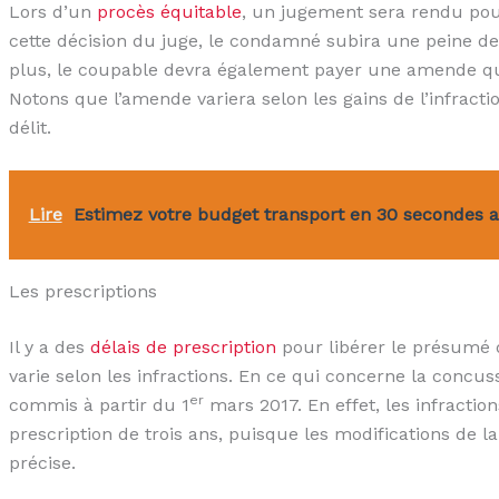
Lors d’un
procès équitable
, un jugement sera rendu po
cette décision du juge, le condamné subira une peine de 
plus, le coupable devra également payer une amende qui
Notons que l’amende variera selon les gains de l’infracti
délit.
Lire
Estimez votre budget transport en 30 secondes 
Les prescriptions
Il y a des
délais de prescription
pour libérer le présumé d
varie selon les infractions. En ce qui concerne la concussi
er
commis à partir du 1
mars 2017. En effet, les infractio
prescription de trois ans, puisque les modifications de la 
précise.