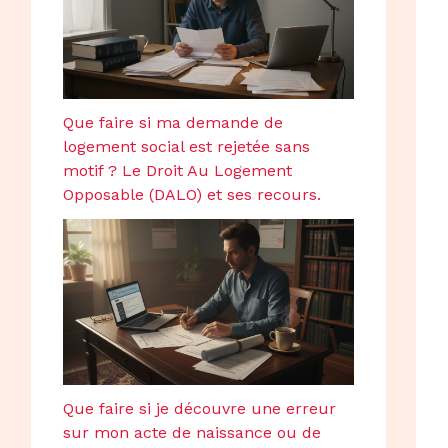
Que faire si ma demande de
logement social est rejetée sans
motif ? Le Droit Au Logement
Opposable (DALO) et ses recours.
Que faire si je découvre une erreur
sur mon acte de naissance ou de