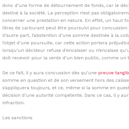
donc d’une forme de détournement de fonds, car le déci
destiné à la société. La perception n’est pas obligatoirem
concerner une prestation en nature. En effet, un haut 
litres de carburant peut être poursuivi pour concussion s
D’autre part, l’abstention d’une somme destinée à la colle
l’objet d’une poursuite, car cette action portera préjudi
lorsqu’un décideur refuse d’encaisser ou n’encaisse q
doit recevoir pour la vente d’un bien public, comme un t
De ce fait, il y aura concussion dès qu’une
preuve tangib
somme en question et de son versement hors des caisse
s’appliquera toujours, et ce, même si la somme en questi
décision d’une autorité compétente. Dans ce cas, il y a
infraction.
Les sanctions