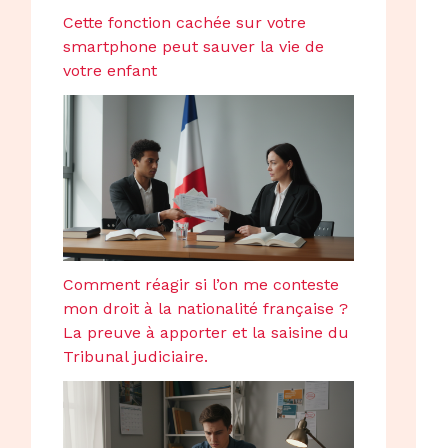
Cette fonction cachée sur votre
smartphone peut sauver la vie de
votre enfant
Comment réagir si l’on me conteste
mon droit à la nationalité française ?
La preuve à apporter et la saisine du
Tribunal judiciaire.