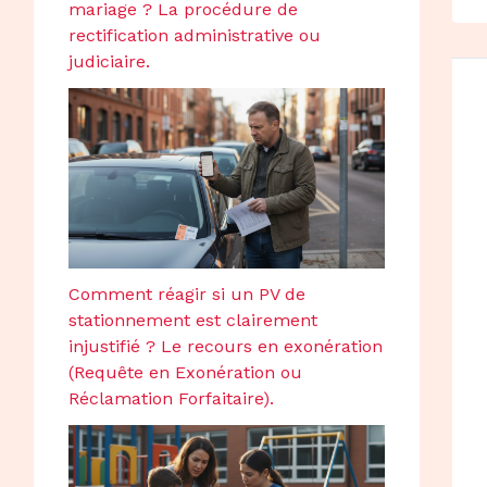
mariage ? La procédure de
rectification administrative ou
judiciaire.
Comment réagir si un PV de
stationnement est clairement
injustifié ? Le recours en exonération
(Requête en Exonération ou
Réclamation Forfaitaire).