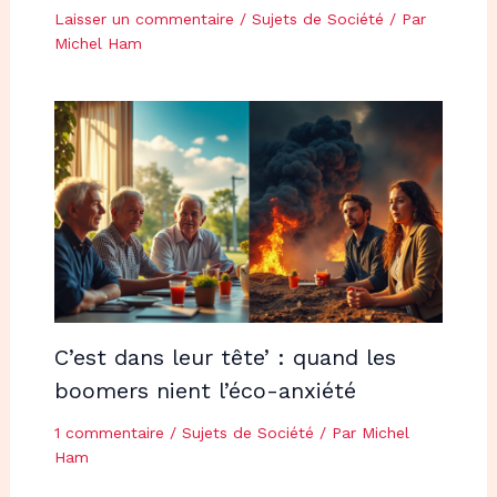
Laisser un commentaire
/
Sujets de Société
/ Par
Michel Ham
C’est dans leur tête’ : quand les
boomers nient l’éco-anxiété
1 commentaire
/
Sujets de Société
/ Par
Michel
Ham