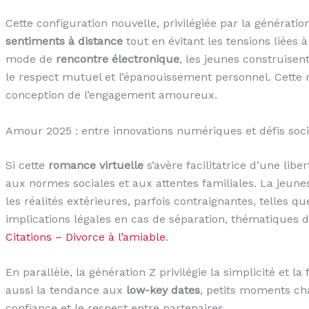
Cette configuration nouvelle, privilégiée par la génératio
sentiments à distance
tout en évitant les tensions liées 
mode de
rencontre électronique
, les jeunes construisen
le respect mutuel et l’épanouissement personnel. Cette r
conception de l’engagement amoureux.
Amour 2025 : entre innovations numériques et défis so
Si cette
romance virtuelle
s’avère facilitatrice d’une libe
aux normes sociales et aux attentes familiales. La jeune
les réalités extérieures, parfois contraignantes, telles 
implications légales en cas de séparation, thématiques
Citations – Divorce à l’amiable
.
En parallèle, la génération Z privilégie la simplicité et l
aussi la tendance aux
low-key dates
, petits moments cha
confiance et le respect entre partenaires.