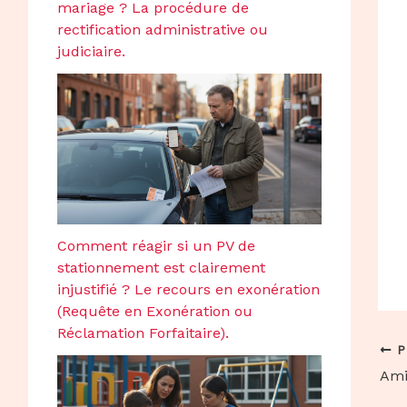
mariage ? La procédure de
rectification administrative ou
judiciaire.
Comment réagir si un PV de
stationnement est clairement
injustifié ? Le recours en exonération
(Requête en Exonération ou
Réclamation Forfaitaire).
P