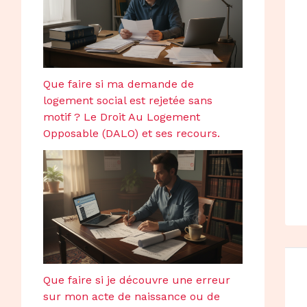
Que faire si ma demande de
logement social est rejetée sans
motif ? Le Droit Au Logement
Opposable (DALO) et ses recours.
Que faire si je découvre une erreur
sur mon acte de naissance ou de