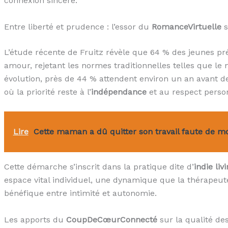
connexion sincère.
Entre liberté et prudence : l’essor du
RomanceVirtuelle
s
L’étude récente de Fruitz révèle que 64 % des jeunes pr
amour, rejetant les normes traditionnelles telles que le
évolution, près de 44 % attendent environ un an avant de
où la priorité reste à l’
indépendance
et au respect perso
Lire
Cette maman a dû quitter son travail faute de m
Cette démarche s’inscrit dans la pratique dite d’
indie liv
espace vital individuel, une dynamique que la thérapeu
bénéfique entre intimité et autonomie.
Les apports du
CoupDeCœurConnecté
sur la qualité des