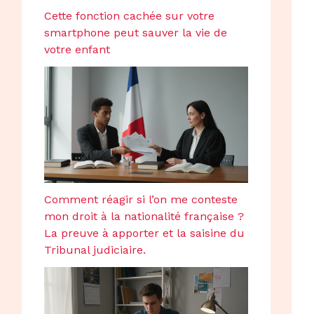
Cette fonction cachée sur votre
smartphone peut sauver la vie de
votre enfant
Comment réagir si l’on me conteste
mon droit à la nationalité française ?
La preuve à apporter et la saisine du
Tribunal judiciaire.