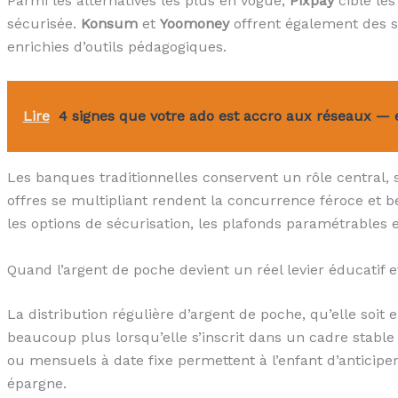
Parmi les alternatives les plus en vogue,
Pixpay
cible les
sécurisée.
Konsum
et
Yoomoney
offrent également des s
enrichies d’outils pédagogiques.
Lire
4 signes que votre ado est accro aux réseaux — 
Les banques traditionnelles conservent un rôle central, 
offres se multipliant rendent la concurrence féroce et bé
les options de sécurisation, les plafonds paramétrables e
Quand l’argent de poche devient un réel levier éducatif 
La distribution régulière d’argent de poche, qu’elle soit e
beaucoup plus lorsqu’elle s’inscrit dans un cadre stab
ou mensuels à date fixe permettent à l’enfant d’anticiper 
épargne.