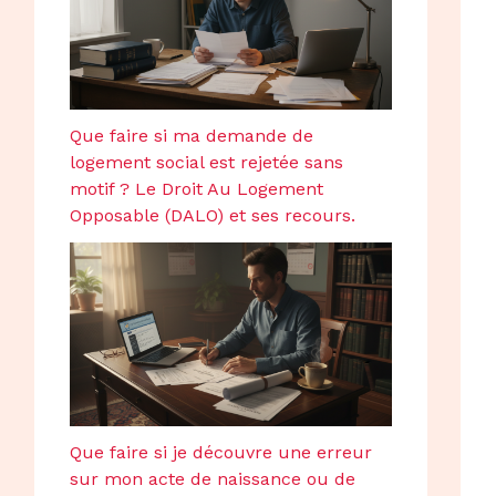
Que faire si ma demande de
logement social est rejetée sans
motif ? Le Droit Au Logement
Opposable (DALO) et ses recours.
Que faire si je découvre une erreur
sur mon acte de naissance ou de