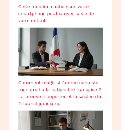
Cette fonction cachée sur votre
smartphone peut sauver la vie de
votre enfant
Comment réagir si l’on me conteste
mon droit à la nationalité française ?
La preuve à apporter et la saisine du
Tribunal judiciaire.