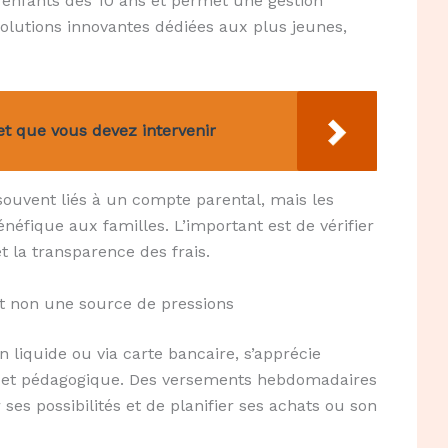
 enfants dès 10 ans et permet une gestion
olutions innovantes dédiées aux plus jeunes,
et que vous devez intervenir
souvent liés à un compte parental, mais les
néfique aux familles. L’important est de vérifier
t la transparence des frais.
et non une source de pressions
n liquide ou via carte bancaire, s’apprécie
le et pédagogique. Des versements hebdomadaires
ses possibilités et de planifier ses achats ou son