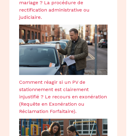
mariage ? La procédure de
rectification administrative ou
judiciaire.
Comment réagir si un PV de
stationnement est clairement
injustifié ? Le recours en exonération
(Requête en Exonération ou
Réclamation Forfaitaire).