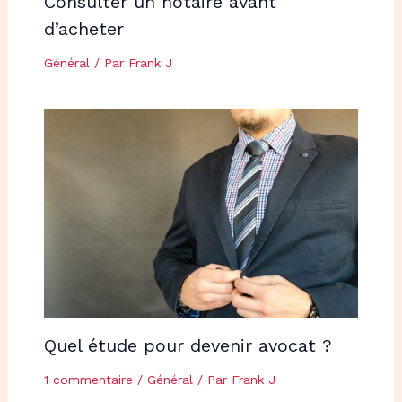
Consulter un notaire avant
d’acheter
Général
/ Par
Frank J
Quel étude pour devenir avocat ?
1 commentaire
/
Général
/ Par
Frank J