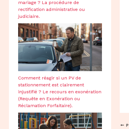
mariage ? La procédure de
rectification administrative ou
judiciaire.
Comment réagir si un PV de
stationnement est clairement
injustifié ? Le recours en exonération
(Requête en Exonération ou
Réclamation Forfaitaire).
P