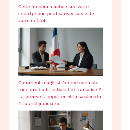
Cette fonction cachée sur votre
smartphone peut sauver la vie de
votre enfant
Comment réagir si l’on me conteste
mon droit à la nationalité française ?
La preuve à apporter et la saisine du
Tribunal judiciaire.