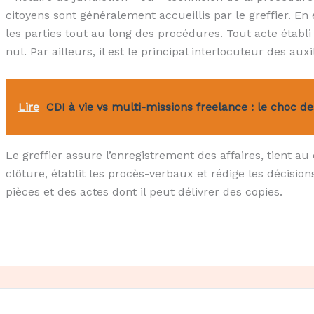
citoyens sont généralement accueillis par le greffier. En e
les parties tout au long des procédures. Tout acte étab
nul. Par ailleurs, il est le principal interlocuteur des auxi
Lire
CDI à vie vs multi-missions freelance : le choc des
Le greffier assure l’enregistrement des affaires, tient au
clôture, établit les procès-verbaux et rédige les décision
pièces et des actes dont il peut délivrer des copies.