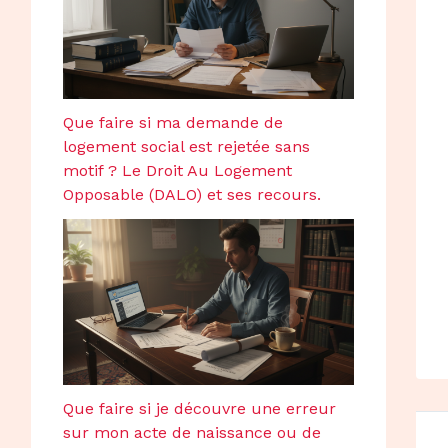
Que faire si ma demande de
logement social est rejetée sans
motif ? Le Droit Au Logement
Opposable (DALO) et ses recours.
Que faire si je découvre une erreur
sur mon acte de naissance ou de