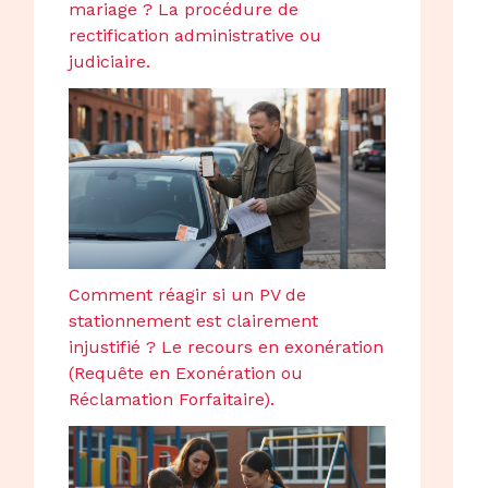
mariage ? La procédure de
rectification administrative ou
judiciaire.
Comment réagir si un PV de
stationnement est clairement
injustifié ? Le recours en exonération
(Requête en Exonération ou
Réclamation Forfaitaire).