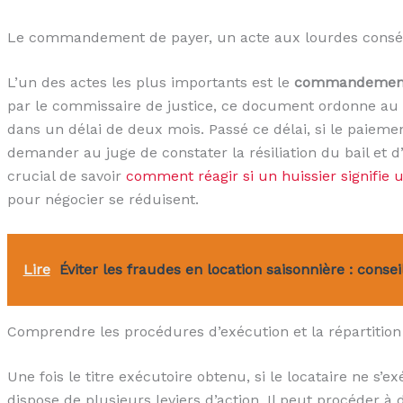
Le commandement de payer, un acte aux lourdes cons
L’un des actes les plus importants est le
commandement d
par le commissaire de justice, ce document ordonne au lo
dans un délai de deux mois. Passé ce délai, si le paiemen
demander au juge de constater la résiliation du bail et d’o
crucial de savoir
comment réagir si un huissier signifi
pour négocier se réduisent.
Lire
Éviter les fraudes en location saisonnière : consei
Comprendre les procédures d’exécution et la répartition 
Une fois le titre exécutoire obtenu, si le locataire ne s’
dispose de plusieurs leviers d’action. Il peut procéder à