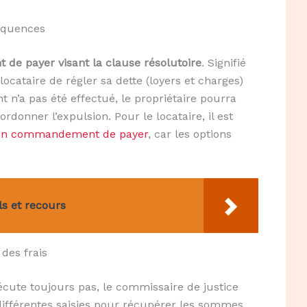
équences
e payer visant la clause résolutoire
. Signifié
cataire de régler sa dette (loyers et charges)
t n’a pas été effectué, le propriétaire pourra
rdonner l’expulsion. Pour le locataire, il est
e un commandement de payer
, car les options
ls et recours
des frais
exécute toujours pas, le commissaire de justice
 différentes saisies pour récupérer les sommes