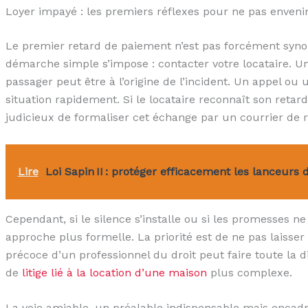
Loyer impayé : les premiers réflexes pour ne pas envenim
Le premier retard de paiement n’est pas forcément syno
démarche simple s’impose : contacter votre locataire. 
passager peut être à l’origine de l’incident. Un appel ou 
situation rapidement. Si le locataire reconnaît son reta
judicieux de formaliser cet échange par un courrier de r
Lire
Loi Sapin II : protéger efficacement les lanceurs 
Cependant, si le silence s’installe ou si les promesses n
approche plus formelle. La priorité est de ne pas laisser 
précoce d’un professionnel du droit peut faire toute la d
de
litige lié à la location d’une maison
plus complexe.
La voie amiable, un préalable indispensable mais encad