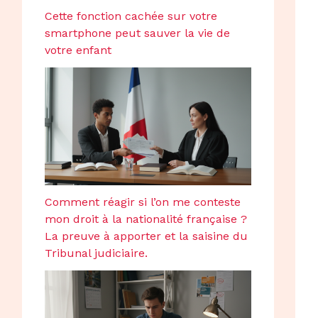
Cette fonction cachée sur votre
smartphone peut sauver la vie de
votre enfant
Comment réagir si l’on me conteste
mon droit à la nationalité française ?
La preuve à apporter et la saisine du
Tribunal judiciaire.