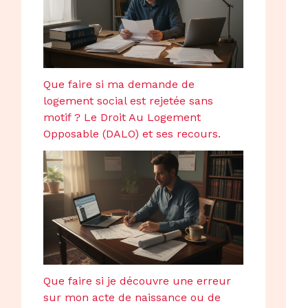
Que faire si ma demande de
logement social est rejetée sans
motif ? Le Droit Au Logement
Opposable (DALO) et ses recours.
Que faire si je découvre une erreur
sur mon acte de naissance ou de