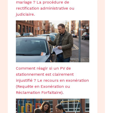
mariage ? La procédure de
rectification administrative ou
judiciaire.
Comment réagir si un PV de
stationnement est clairement
injustifié ? Le recours en exonération
(Requête en Exonération ou
Réclamation Forfaitaire).