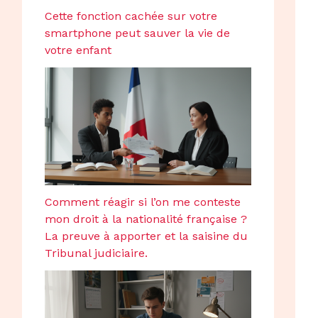
Cette fonction cachée sur votre
smartphone peut sauver la vie de
votre enfant
Comment réagir si l’on me conteste
mon droit à la nationalité française ?
La preuve à apporter et la saisine du
Tribunal judiciaire.