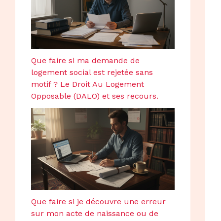
Que faire si ma demande de
logement social est rejetée sans
motif ? Le Droit Au Logement
Opposable (DALO) et ses recours.
Que faire si je découvre une erreur
sur mon acte de naissance ou de