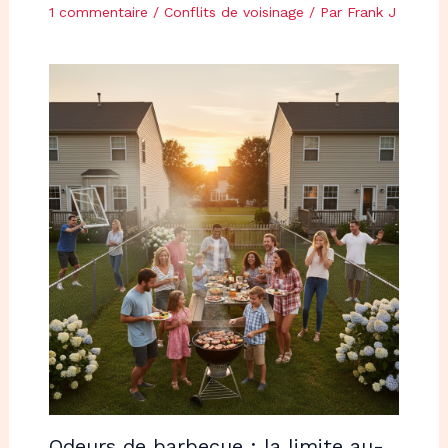
1 commentaire
/
Conflits de voisinage
/ Par
Frank J
Odeurs de barbecue : la limite au-