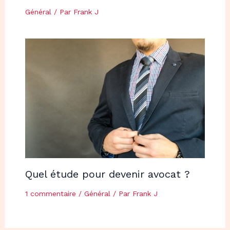
Général
/ Par
Frank J
Quel étude pour devenir avocat ?
1 commentaire
/
Général
/ Par
Frank J